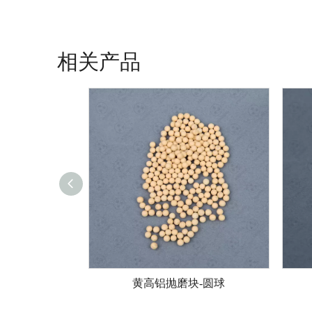
相关产品
-两面斜切
黄高铝抛磨块-圆球