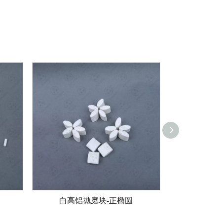
白高铝抛磨块-正椭圆
白高铝