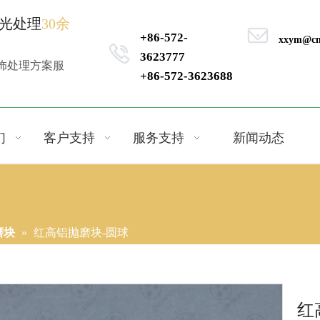
光处理
30余
+86-572-
xxym@cn
3623777
饰处理方案服
+86-572-3623688
们
客户支持
服务支持
新闻动态
磨块
»
红高铝抛磨块-圆球
红