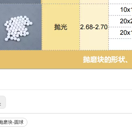
:
抛磨块-圆球