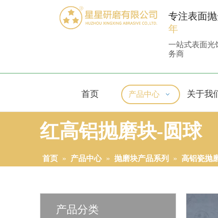
专注表面抛
年
一站式表面光
务商
首页
关于我
产品中心
红高铝抛磨块-圆球
首页
»
产品中心
»
抛磨块产品系列
»
高铝瓷抛
产品分类