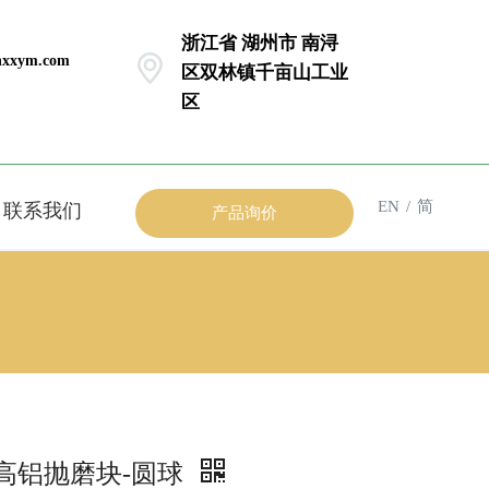
浙江省 湖州市 南浔
xxym.com
区双林镇千亩山工业
区
EN
/
简
联系我们
产品询价
高铝抛磨块-圆球