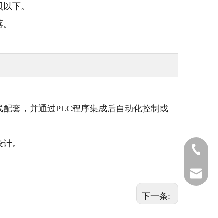
贝以下。
落。
线配套，并通过PLC程序集成后自动化控制或
设计。
+86-572-
+86-572-
xxym@c
下一条: