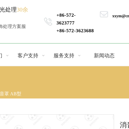
光处理
30余
+86-572-
xxym@cn
3623777
饰处理方案服
+86-572-3623688
们
客户支持
服务支持
新闻动态
音罩 AB型
消