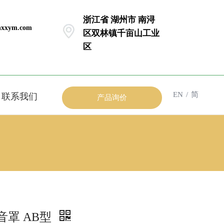
浙江省 湖州市 南浔
xxym.com
区双林镇千亩山工业
区
EN
/
简
联系我们
产品询价
音罩 AB型