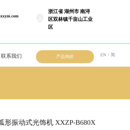
浙江省 湖州市 南浔
xxym.com
区双林镇千亩山工业
区
EN
/
简
联系我们
产品询价
弧形振动式光饰机 XXZP-B680X