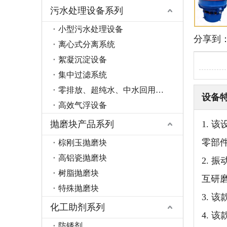
污水处理设备系列
小型污水处理设备
分享到
离心式分离系统
絮凝沉淀设备
集中过滤系统
零排放、超纯水、中水回用系统
设备
高效气浮设备
抛磨块产品系列
1.
零部
棕刚玉抛磨块
高铝瓷抛磨块
2.
树脂抛磨块
互研
特殊抛磨块
3.
化工助剂系列
4. 
防锈剂