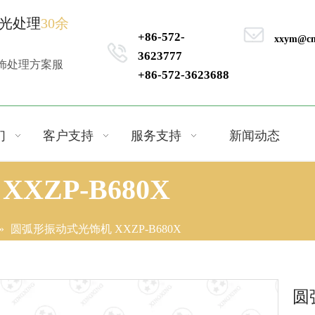
光处理
30余
+86-572-
xxym@cn
3623777
饰处理方案服
+86-572-3623688
们
客户支持
服务支持
新闻动态
ZP-B680X
»
圆弧形振动式光饰机 XXZP-B680X
圆